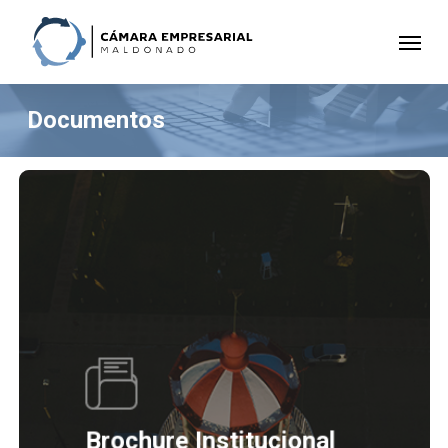
Skip
to
Menu
main
content
Documentos
Brochure Institucional