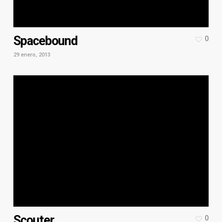
Spacebound
0
29 enero, 2013
Scouter
0