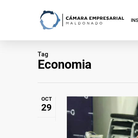
Skip
to
main
content
IN
Tag
Economia
OCT
29