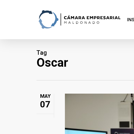
Skip
to
main
content
IN
Tag
Oscar
MAY
07