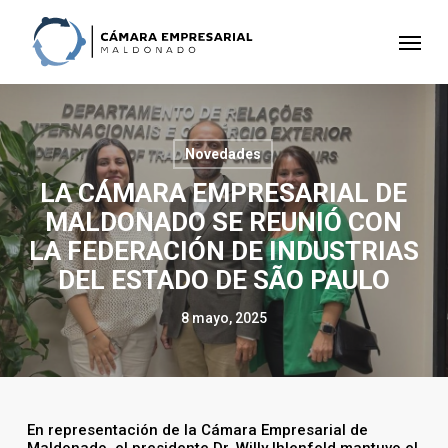
Skip
to
Menu
main
content
Novedades
LA CÁMARA EMPRESARIAL DE
MALDONADO SE REUNIÓ CON
LA FEDERACIÓN DE INDUSTRIAS
DEL ESTADO DE SÃO PAULO
8 mayo, 2025
En representación de la Cámara Empresarial de