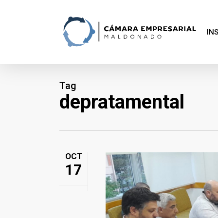
Skip
to
main
content
IN
Tag
depratamental
OCT
17